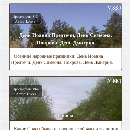
№882
Просмотров: 813
Автор: koleva
День Иоанна Предтечи, День Симеона,
Покрова, День Дмитрия
Осенние народные праздники: День Иоанна
Предтечи, День Симеона, Покрова, День Дмитрия.
№881
Просмотров: 1949
Автор: koleva
Спасы
Какие Спасы бывают, народные обряды и традиции