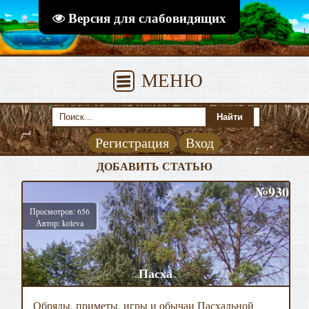
Версия для слабовидящих
МЕНЮ
Регистрация
Вход
ДОБАВИТЬ СТАТЬЮ
№930
Просмотров: 656
Автор: koleva
Пасха
Обряды, приметы, игры и обычаи Пасхальной