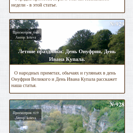
недели - в этой статье.
№929
Просмотров: 646
Автор: koleva
Летние праздники: День Онуфрия, День
Ивана Купала.
О народных приметах, обычаях и гуляньях в день
Онуфрия Великого и День Ивана Купала расскажет
наша статья.
№928
Просмотров: 619
Автор: koleva