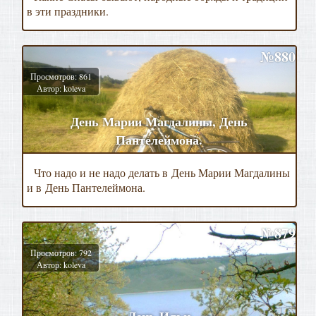
в эти праздники.
№880
Просмотров: 861
Автор: koleva
День Марии Магдалины, День
Пантелеймона.
Что надо и не надо делать в
День Марии Магдалины
и в
День Пантелеймона.
№879
Просмотров: 792
Автор: koleva
День Ильи