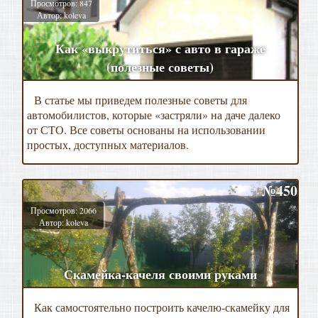
Просмотров: 847
Автор: koleva
Как «выкрутиться» с авто в гараже
(полезные советы)
В статье мы приведем полезные советы для
автомобилистов, которые «застряли» на даче далеко
от СТО. Все советы основаны на использовании
простых, доступных материалов.
№450
Просмотров: 2066
Автор: koleva
Скамейка-качеля своими руками
Как самостоятельно построить качелю-скамейку для