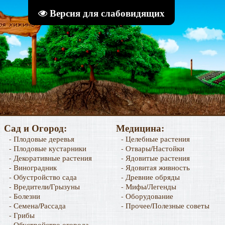
Версия для слабовидящих
Сад и Огород:
Медицина:
- Плодовые деревья
- Целебные растения
- Плодовые кустарники
- Отвары/Настойки
- Декоративные растения
- Ядовитые растения
- Виноградник
- Ядовитая живность
- Обустройство сада
- Древние обряды
- Вредители/Грызуны
- Мифы/Легенды
- Болезни
- Оборудование
- Семена/Рассада
- Прочее/Полезные советы
- Грибы
- Обустройство огорода