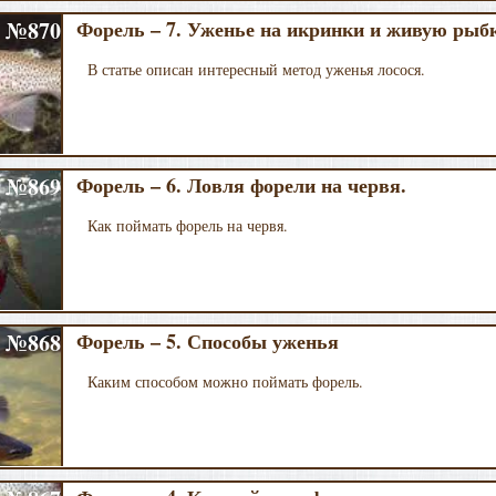
№870
Форель – 7. Уженье на икринки и живую рыбк
В статье описан интересный метод уженья лосося.
№869
Форель – 6. Ловля форели на червя.
Как поймать форель на червя.
№868
Форель – 5. Способы уженья
Каким способом можно поймать форель.