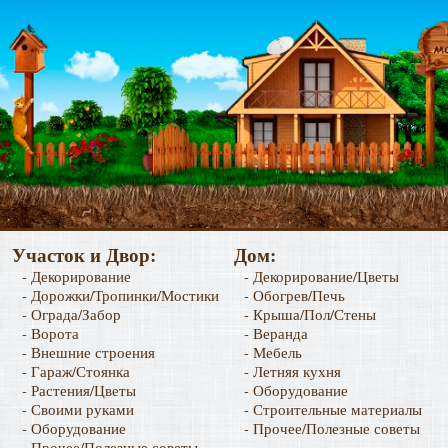
Участок и Двор:
Дом:
- Декорирование
- Декорирование/Цветы
- Дорожки/Тропинки/Мостики
- Обогрев/Печь
- Ограда/Забор
- Крыша/Пол/Стены
- Ворота
- Веранда
- Внешние строения
- Мебель
- Гараж/Стоянка
- Летняя кухня
- Растения/Цветы
- Оборудование
- Своими руками
- Строительные материалы
- Оборудование
- Прочее/Полезные советы
- Прочее/Полезные советы