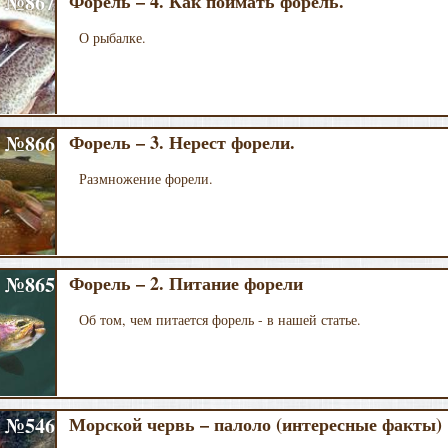
№867
Форель – 4. Как поймать форель.
О рыбалке.
№866
Форель – 3. Нерест форели.
Размножение форели.
№865
Форель – 2. Питание форели
Об том, чем питается форель - в нашей статье.
№546
Морской червь – палоло (интересные факты)