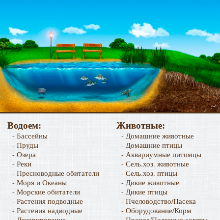
Водоем:
Животные:
- Бассейны
- Домашние животные
- Пруды
- Домашние птицы
- Озера
- Аквариумные питомцы
- Реки
- Сель.хоз. животные
- Пресноводные обитатели
- Сель.хоз. птицы
- Моря и Океаны
- Дикие животные
- Морские обитатели
- Дикие птицы
- Растения подводные
- Пчеловодство/Пасека
- Растения надводные
- Оборудование/Корм
- Декорирование
- Прочее/Полезные советы