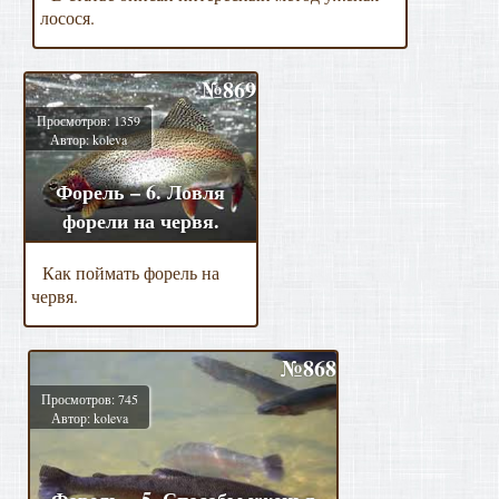
лосося.
№869
Просмотров: 1359
Автор: koleva
Форель – 6. Ловля
форели на червя.
Как поймать форель на
червя.
№868
Просмотров: 745
Автор: koleva
Форель – 5. Способы уженья