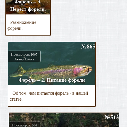
Форель – 3.
Нерест форели.
Размножение
форели.
№865
Просмотров: 1065
Автор: koleva
Форель – 2. Питание форели
Об том, чем питается форель - в нашей
статье.
№513
Просмотров: 764