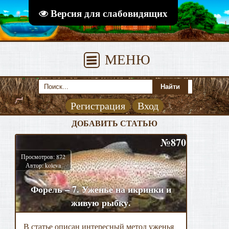
Версия для слабовидящих
МЕНЮ
Регистрация
Вход
ДОБАВИТЬ СТАТЬЮ
№870
Просмотров: 872
Автор: koleva
Форель – 7. Уженье на икринки и
живую рыбку.
В статье описан интересный метод уженья