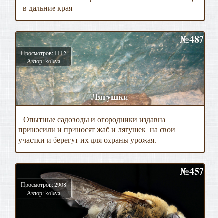
- в дальние края.
№487
Просмотров: 1112
Автор: koleva
Лягушки
Опытные садоводы и огородники издавна
приносили и приносят жаб и лягушек на свои
участки и берегут их для охраны урожая.
№457
Просмотров: 2908
Автор: koleva