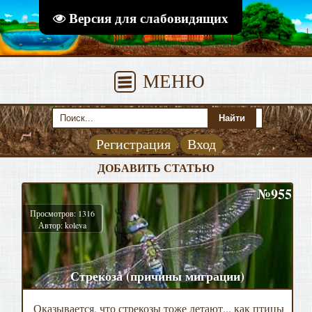
Версия для слабовидящих
МЕНЮ
Регистрация
Вход
ДОБАВИТЬ СТАТЬЮ
№955
Просмотров: 1316
Автор: koleva
Стрекоза (причины миграции)
Оказывается, что стрекозы тоже летают... как птицы