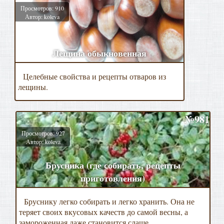
Просмотров: 910
Автор: koleva
Лещина обыкновенная
Целебные свойства и рецепты отваров из
лещины.
№981
Просмотров: 927
Автор: koleva
Брусника (где собирать, рецепты
приготовления)
Бруснику легко собирать и легко хранить. Она не
теряет своих вкусовых качеств до самой весны, а
замороженная даже становится слаще.