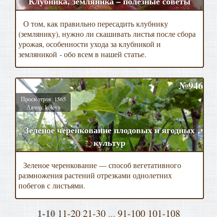
Клубника, земляника – полезные советы
О том, как правильно пересадить клубнику
(землянику), нужно ли скашивать листья после сбора
урожая, особенности ухода за клубникой и
земляникой - обо всем в нашей статье.
№946
Просмотров: 1565
Автор: koleva
Зеленое черенкование плодовых и ягодных
культур
Зеленое черенкование — способ вегетативного
размножения растений отрезками однолетних
побегов с листьями.
1-10
11-20
21-30
...
91-100
101-108