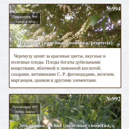
№994
Просмотров: 866
Автор: koleva
Черемуха (полезные свойства, рецепты)
Черемуху ценят за красивые цветы, вкусные и
полезные плоды. Плоды богаты дубильными
веществами, яблочной и лимонной кислотой,
сахарами, витаминами С, Р, фитонцидами, железом,
марганцем, цинком и другими элементами.
№992
Просмотров: 905
Автор: koleva
Земляника лесная (полезные свойства,