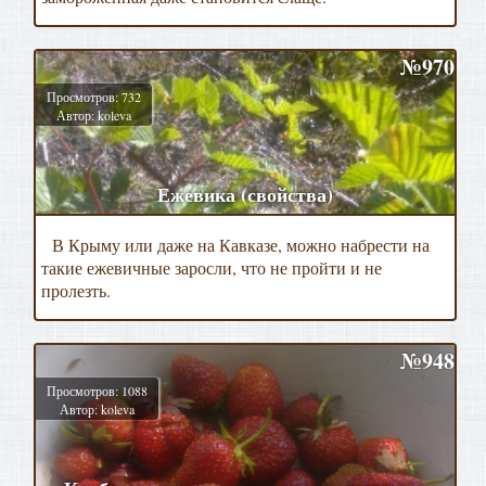
№970
Просмотров: 732
Автор: koleva
Ежевика (свойства)
В Крыму или даже на Кавказе, можно набрести на
такие ежевичные заросли, что не пройти и не
пролезть.
№948
Просмотров: 1088
Автор: koleva