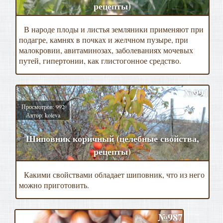
рецепты)
В народе плоды и листья земляники применяют при
подагре, камнях в почках и желчном пузыре, при
малокровии, авитаминозах, заболеваниях мочевых
путей, гипертонии, как глистогонное средство.
№991
Просмотров: 992
Автор: koleva
Шиповник коричный (целебные свойства,
рецепты)
Какими свойствами обладает шиповник, что из него
можно приготовить.
№987