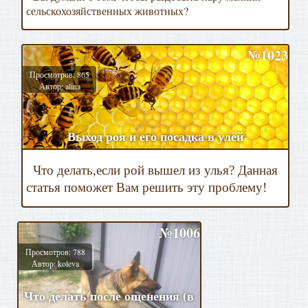
сельскохозяйственных животных?
№1023
Просмотров: 865
Автор: alina
Выход роя и его посадка в улей
Что делать,если рой вышел из улья? Данная
статья поможет Вам решить эту проблему!
№1006
Просмотров: 788
Автор: koleva
Что делать после ощенения (в