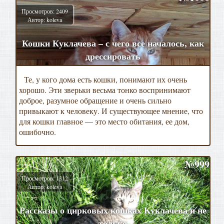
Просмотров: 2409
Автор: koleva
Кошки Куклачева – с чего все началось, как
дрессировать
Те, у кого дома есть кошки, понимают их очень
хорошо. Эти зверьки весьма тонко воспринимают
доброе, разумное обращение и очень сильно
привыкают к человеку. И существующее мнение, что
для кошки главное — это место обитания, ее дом,
ошибочно.
№999
Просмотров: 1312
Автор: koleva
Рассказы о цирковых кошках Куклачева и не
только