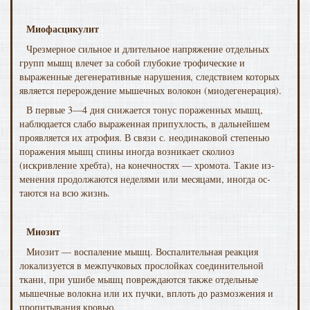
Миофасцикулит
Чрезмерное сильное и длитель­ное напряжение отдельных
групп мышц влечет за собой глубокие трофические и
выраженные дегенеративные на­рушения, следствием которых
является перерождение мы­шечных волокон (миодегенерация).
В первые 3—4 дня снижается тонус пораженных мышц,
наблюдается слабо выраженная припухлость, в дальней­шем
проявляется их атрофия. В связи с. неодинаковой сте­пенью
поражения мышц спины иногда возникает сколиоз
(искривление хребта), на конечностях — хромота. Такие из­
менения продолжаются неделями или месяцами, иногда ос­
таются на всю жизнь.
Миозит
Миозит — воспаление мышц. Воспалительная реакция
локализуется в межпучковых прослойках соединительной
ткани, при ушибе мышц повреждаются также отдельные
мышечные волокна или их пучки, вплоть до размозжения и
пропитывания кровью.