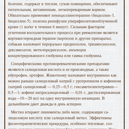
болезни, содержат в теплом, сухом помещении, обеспечивают
питательным, витаминным, легкопереваримым кормом.
Обязательно применяют пенициллинотерапию (бициллин-3,
бициллин-5), полезна реинфузия ультрафиолетовооблученной
крови (1 мл/кг в течение 6 минут). Сильным фактором
угнетения воспалительного процесса при ревма­тизме является
кортикостероидная терапия (кортизон и другие препараты),
собакам назначают перорально преднизолон, триампсинолон,
дексамезатон, метилпреднизолон, инъекции
концентрированного глобулина или гамма-глобулина.
Специфическими противоревматическими препаратами
являются салициловая кислота и ее производные, а также
ибупрофен, ортофен. Животному назначают внутривенно как
можно раньше салициловый натрий с уротропином и кофеином
(натрий салициловый — 0,25—0,5 г; гексамети­лентетрамин—
0,5—1; кофеин нитросалициловый — 0,01 г, дистиллированная
вода—10—20 мл) на одну внутривен­ную инъекцию. В
дальнейшем дают дважды в день ас­пирин.
Местно втирают линименты либо мази, содержащие са­
лициловую кислоту или салициловый метил. Эффективны
физиотерапевтические процедуры, особенно тепловые, сол­