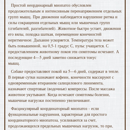
Простой неординарный миопатоз обус­ловлен
продолжительным и интенсивным перенапряжением отдельных
групп мышц. При движении наблюдается нарушенне ритма и
силы сокращения отдельных мышц или мышечных групп
(сгибателей, разгибателей). Животное быстро устает, движения
его вялы, походка шаткая, пере­мещение конечностей
неритмичное. Дыхание ускоряется. Температура тела может
быть повышенной, на 0,5-1 градус С, пульс учащается. С
предоставлением животному покоя эти симптомы исчезают. А
последующие 4—5 дней заметно сни­жается тонус
мышц.
Собаке предоставляют покой на 5—6 дней, содержат в тепле.
В первые сутки назначают кофеин, ко­нечности массируют с
одновременным втиранием салицилового линимента,
назначают спиртовые (водочные) компрес­сы. После массажа
животное укутывают. Когда исчезают симптомы болезни,
мышечные нагрузки постепенно увели­чивают.
Фасцикулярный координаторный миопатоз - если
функциональные нарушения, характерные для простого
координаторного миопатоза, усиливаются за счет,
продолжающихся предельных мышечных нагрузок, то при,