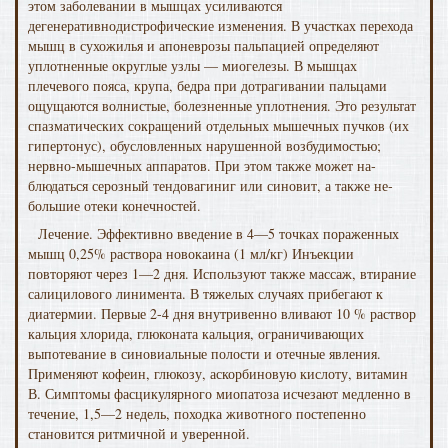
этом заболевании в мышцах усиливаются
дегенеративнодистрофические изменения. В участках перехода
мышц в сухожилья и апоневрозы пальпацией определяют
уплотненные округлые узлы — миогелезы. В мышцах
плечевого пояса, крупа, бедра при дотрагивании пальцами
ощущаются волнистые, болезненные уплотнения. Это результат
спазматических сокращений отдельных мышечных пучков (их
гипертонус), обусловленных нарушенной возбудимостью;
нервно-мышечных аппаратов. При этом также может на­
блюдаться серозный тендовагиниг или синовит, а также не­
большие отеки конечностей.
Лечение. Эффективно введение в 4—5 точках пораженных
мышц 0,25% раствора новокаина (1 мл/кг) Инъекции
повторяют через 1—2 дня. Используют также массаж, втирание
салицилового линимента. В тяжелых случаях прибегают к
диатермии. Первые 2-4 дня внутри­венно вливают 10 % раствор
кальция хлорида, глю­коната кальция, ограничивающих
выпотевание в синови­альные полости и отечные явления.
Применяют кофеин, глюкозу, аскорбиновую кислоту, витамин
В. Симптомы фасцикулярного миопатоза исчезают медленно в
течение, 1,5—2 недель, походка животного постепенно
становится ритмичной и уверенной.