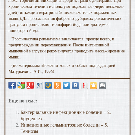
люкс, горячие аппликации (парафин, грязи), диатер­мия. При
хроническом течении используют подкожные (через несколько
дней) инъекции вератрина (в несколько точек пораженных
мышц).Для рассасывания фиброзно-руб­цовых ревматических
гранулем прописывают ионофорез йо­да или диатермо-
ионофорез йода.
Профилактика ревматизма заключается, прежде все­го, в
предупреждении переохлаждения. После интенсивной
мышечной нагрузки рекомендуется проводить массажирование
мышц.
(по материалам «Болезни кошек и собак» под редакцией
Мазуркевича А.И., 1996)
Еще по теме:
Бактериальные инфекционные болезни – 2.
Бруцеллез
Инвазионные гельминтозные болезни – 5.
Тениозы