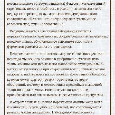
перенапряжение во время движения) факторы. Ревматогенный
стрептококк имеет способность в реакции антиген-антитело
перекрестно реагировать с антигенными детерминантами
соединитель­ной ткани, что предопределяет аутоимунное
аллергическое, течение заболевания.
Ведущим звеном в патогенезе заболевания является
поражение мелких кровеносных сосудов соедини­тельнотканных
прослоек мышц, обусловленное действием токсинов и
ферментов ревматогенного стрептококка.
Центром патогенного влияния чаще всего являются участ­ки
перехода мышечного брюшка в фибринозно-сухожиль­ную
ткань. Именно они испытывают наибольшее функцио­нально-
механическое влияние при сокращении мышц. Ревматические
васкулиты наблюдаются на протяжении все­го течения болезни,
которая может длиться годами, усили­ваясь во время
обострений, поэтому в мезенхимных про­слойках мышечной
ткани возникают множественные узелки клеточных
пролифератов или так называемые ревматичес­кие гранулемы.
В острых случаях внезапно поражаются мышцы чаще всего
конечностей (одной, двух или больше), что сопровождается
ремитирующей лихорадкой. Наблюда­ется неестественно