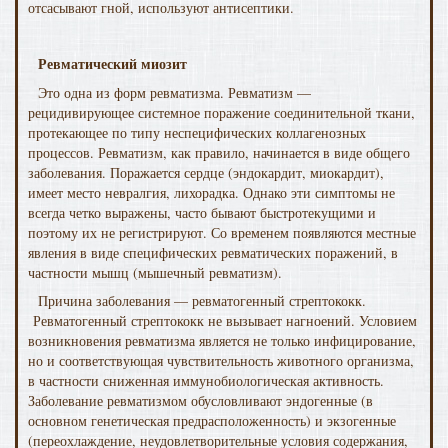
отсасывают гной, используют антисептики.
Ревматический миозит
Это одна из форм ревматизма. Ревматизм —
рецидивирующее системное поражение соединительной ткани,
протекающее по типу неспецифических коллагенозных
процессов. Ревматизм, как правило, начинается в виде общего
заболевания. Поражается сердце (эндокардит, миокардит),
имеет место невралгия, лихорад­ка. Однако эти симптомы не
всегда четко выражены, часто бывают быстротекущими и
поэтому их не регистрируют. Со временем появляются местные
явления в виде специ­фических ревматических поражений, в
частности мышц (мышечный ревматизм).
Причина заболевания — ревматогенный стреп­тококк.
Ревматогенный стрептококк не вызывает нагноений. Усло­вием
возникновения ревматизма является не только ин­фицирование,
но и соответствующая чувствительность животного организма,
в частности сниженная иммунобиоло­гическая активность.
Заболевание ревматизмом обусловливают эндогенные (в
основном генетическая предрасположенность) и экзогенные
(переохлаждение, неудовлетво­рительные условия содержания,