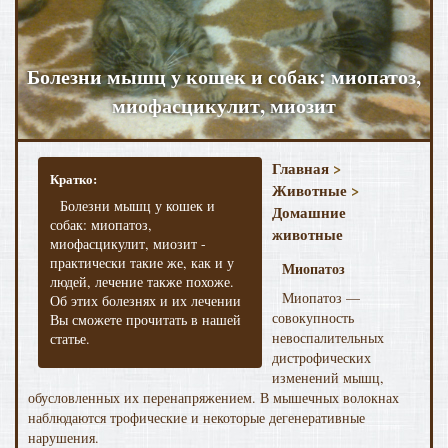
Болезни мышц у кошек и собак: миопатоз,
миофасцикулит, миозит
Главная
>
Кратко:
Животные
>
Болезни мышц у кошек и
Домашние
собак: миопатоз,
животные
миофасцикулит, миозит -
практически такие же, как и у
Миопатоз
людей, лечение также похоже.
Миопатоз —
Об этих болезнях и их лечении
совокупность
Вы сможете прочитать в нашей
невоспалительных
статье.
дистрофи­ческих
изменений мышц,
обусловленных их перенапряже­нием. В мышечных волокнах
наблюдаются трофические и некоторые дегенеративные
нарушения.