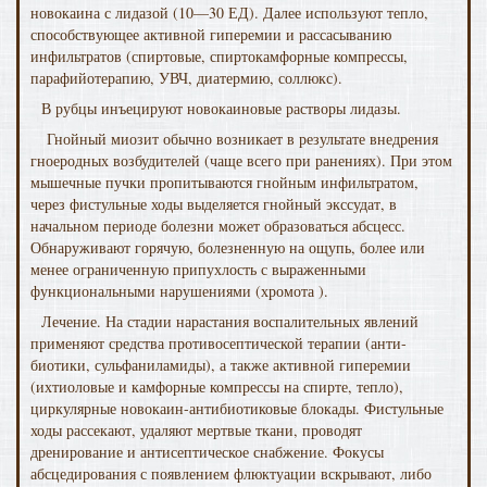
новокаина с лидазой (10—30 ЕД). Далее исполь­зуют тепло,
способствующее активной гиперемии и расса­сыванию
инфильтратов (спиртовые, спиртокамфорные комп­рессы,
парафийотерапию, УВЧ, диатермию, соллюкс).
В рубцы инъецируют новокаиновые растворы лидазы.
Гнойный миозит обычно возникает в результате внедрения
гноеродных возбудителей (чаще всего при ране­ниях). При этом
мышечные пучки пропитываются гнойным инфильтратом,
через фистульные ходы выделяется гнойный экссудат, в
начальном периоде болезни может образоваться абсцесс.
Обнаруживают горячую, болезненную на ощупь, более или
менее ограниченную припухлость с выраженными
функциональными нарушениями (хромота ).
Лечение. На стадии нарастания воспалительных явле­ний
применяют средства противосептической терапии (анти­
биотики, сульфаниламиды), а также активной ги­перемии
(ихтиоловые и камфорные компрессы на спирте, тепло),
циркулярные новокаин-антибиотиковые блокады. Фистульные
ходы рассекают, удаляют мертвые ткани, проводят
дренирование и антисептическое снабжение. Фокусы
абсцедирования с появлением флюктуации вскрывают, либо