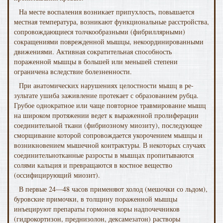
На месте воспаления возникает припухлость, повыша­ется
местная температура, возникают функциональные рас­стройства,
сопровождающиеся толчкообразными (фибрил­лярными)
сокращениями поврежденной мышцы, некоорди­нированными
движениями. Активная сократительная способность
пораженной мышцы в большей или меньшей степени
ограничена вследствие болезненности.
При анатомических нарушениях целостности мышц в ре­
зультате ушиба заживление протекает с образованием рубца.
Грубое однократное или чаще повторное травмирова­ние мышц
на широком протяжении ведет к выраженной пролиферации
соединительной ткани (фибриозному миозиту), последующее
сморщивание которой сопровождается укорочением мышцы и
возникновением мышечной конт­рактуры. В некоторых случаях
соединительнотканные разросты в мышцах пропитываются
солями кальция и прев­ращаются в костное вещество
(оссифицирующий миозит).
В первые 24—48 часов применяют холод (мешочки со льдом),
буровские примочки, в толщину пораженной мышцы
инъецируют препараты гормонов коры надпочеч­ников
(гидрокортизон, преднизолон, дексамезатон) растворы