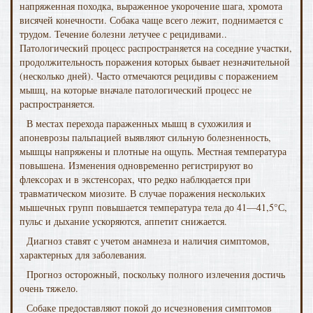
напряженная походка, выраженное уко­рочение шага, хромота
висячей конечности. Собака чаще всего лежит, поднимается с
трудом. Течение болезни ле­тучее с рецидивами..
Патологический процесс распростра­няется на соседние участки,
продолжительность поражения которых бывает незначительной
(несколько дней). Часто отмечаются рецидивы с поражением
мышц, на которые вначале патологический процесс не
распространяется.
В местах перехода параженных мышц в сухожилия и
апоневрозы пальпацией выявляют сильную болезненность,
мышцы напряжены и плотные на ощупь. Местная темпе­ратура
повышена. Изменения одновременно регистрируют во
флексорах и в экстенсорах, что редко наблюдается при
травматическом миозите. В случае поражения несколь­ких
мышечных групп повышается температура тела до 41—41,5°С,
пульс и дыхание ускоряются, аппетит снижа­ется.
Диагноз ставят с учетом анамнеза и наличия симпто­мов,
характерных для заболевания.
Прогноз осторожный, поскольку полного излечения до­стичь
очень тяжело.
Собаке предоставляют покой до исчезновения симптомов