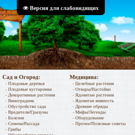
Версия для слабовидящих
Сад и Огород:
Медицина:
- Плодовые деревья
- Целебные растения
- Плодовые кустарники
- Отвары/Настойки
- Декоративные растения
- Ядовитые растения
- Виноградник
- Ядовитая живность
- Обустройство сада
- Древние обряды
- Вредители/Грызуны
- Мифы/Легенды
- Болезни
- Оборудование
- Семена/Рассада
- Прочее/Полезные советы
- Грибы
- Обустройство огорода