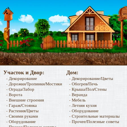
Участок и Двор:
Дом:
- Декорирование
- Декорирование/Цветы
- Дорожки/Тропинки/Мостики
- Обогрев/Печь
- Ограда/Забор
- Крыша/Пол/Стены
- Ворота
- Веранда
- Внешние строения
- Мебель
- Гараж/Стоянка
- Летняя кухня
- Растения/Цветы
- Оборудование
- Своими руками
- Строительные материалы
- Оборудование
- Прочее/Полезные советы
- Прочее/Полезные советы