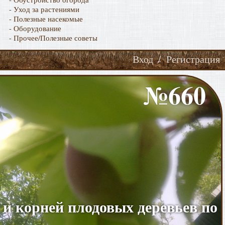
- Уход за растениями
- Полезные насекомые
- Оборудование
- Прочее/Полезные советы
Вход
/
Регистрация
№660
в и корней плодовых деревьев по