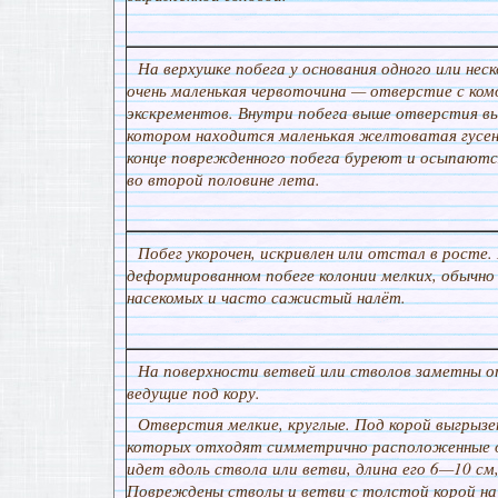
На верхушке побега у основания одного или нес
очень маленькая червоточина — отверстие с ко
экскрементов. Внутри побега выше отверстия вы
котором находится маленькая желтоватая гусен
конце поврежденного побега буреют и осыпают
во второй половине лета.
Побег укорочен, искривлен или отстал в росте.
деформированном побеге колонии мелких, обычно
насекомых и часто сажистый налёт.
На поверхности ветвей или стволов заметны о
ведущие под кору.
Отверстия мелкие, круглые. Под корой выгрызе
которых отходят симметрично расположенные 
идет вдоль ствола или ветви, длина его 6—10 см
Повреждены стволы и ветви с толстой корой на