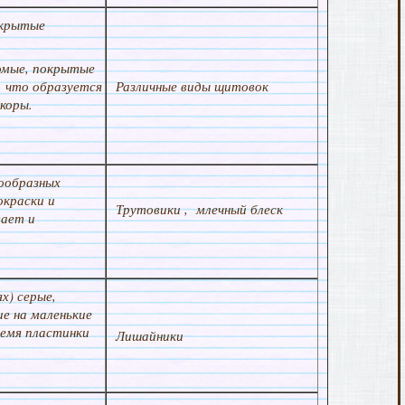
окрытые
комые, покрытые
, что образуется
Различные виды щитовок
коры.
тообразных
окраски и
Трутовики , млечный блеск
вает и
х) серые,
е на маленькие
ремя пластинки
Лишайники