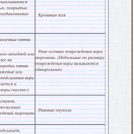
 скапливаются
ых, покрытых
раздавливании
Кровяная тля
давленные пятна
Ране-осенние повреждения коры
юго-западной или
морозами. (Небольшие по размеру
кже на
повреждения коры называются
породах пятна
обмороэамм)
анжевые или
 подсыхания кора
жается и
коры (каллюс).
астают,
нескольких
Раковые опухоли
еждений морозами
подсыхает,