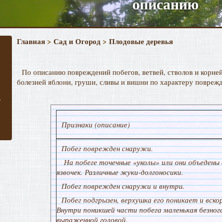
описанию
Главная
>
Сад и Огород
>
Плодовые деревья
По описанию повреждений побегов, ветвей, стволов и корн
болезней яблони, груши, сливы и вишни по характеру повреж
,
Признаки (описание)
Побег поврежден снаружи.
На побеге точечные «уколы» или они объедены 
язвочек. Различные жуки-долгоносики.
Побег поврежден снаружи и внутри.
Побег подгрызен, верхушка его поникает и вско
Внутри поникшей части побега маленькая безнога
выраженной головой.