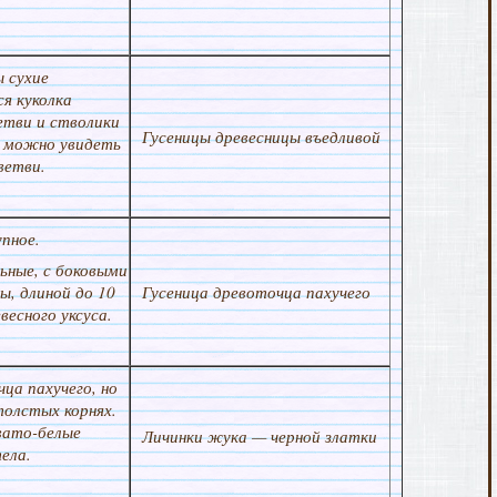
ы сухие
я куколка
етви и стволики
Гусеницы древесницы въедливой
 можно увидеть
ветви.
пное.
ьные, с боковыми
ы, длиной до 10
Гусеница древоточца пахучего
весного уксуса.
а пахучего, но
толстых корнях.
овато-белые
Личинки жука — черной златки
ела.