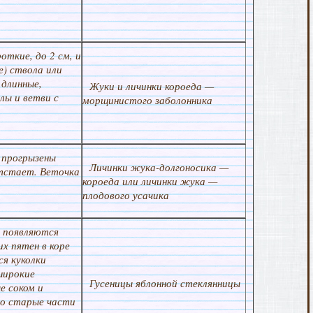
откие, до 2 см, и
е) ствола или
 длинные,
Жуки и личинки короеда —
ы и ветви с
морщинистого заболонника
 прогрызены
Личинки жука-долгоносика —
тстает. Веточка
короеда или личинки жука —
плодового усачика
, появляются
х пятен в коре
я куколки
широкие
Гусеницы яблонной стеклянницы
е соком и
о старые части