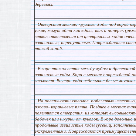
деревьях.
Отверстия мелкие, круглые. Ходы под корой кор
узкие, могут идти как вдоль, так и поперек (реж
ветви; ответвления от центральных ходов очень
извилистые, перепутанные. Повреждаются ствол
тонкой корой.
В коре тонких веток между лубом и древесиной
извилистые ходы. Кора в местах повреждений о
засыхает. Внутри хода небольшие белые личинки.
На поверхности стволов, побеленных известью
ржаво- коричневые пятна. Позднее в местах таки
появляются отверстия, из которых высовываютс
бабочек или шкурки от куколок. В коре довольно 
продольные извилистые ходы гусениц, заполненны
экскрементами. Повреждаются преимущественн