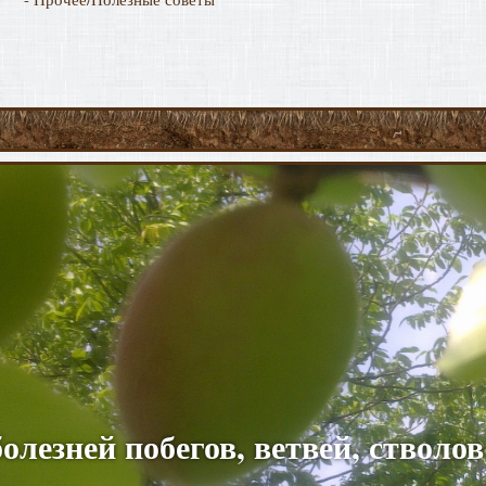
олезней побегов, ветвей, стволо