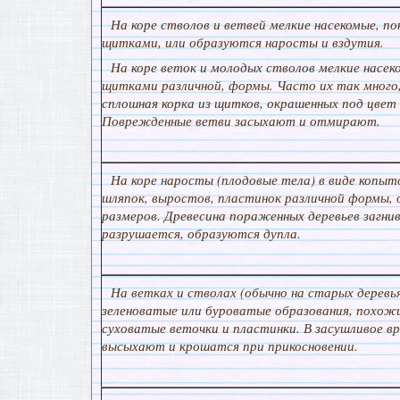
На коре стволов и ветвей мелкие насекомые, п
щитками, или образуются наросты и вздутия.
На коре веток и молодых стволов мелкие насе
щитками различной, формы. Часто их так много
сплошная корка из щитков, окрашенных под цвет 
Поврежденные ветви засыхают и отмирают.
На коре наросты (плодовые тела) в виде копы
шляпок, выростов, пластинок различной формы, 
размеров. Древесина пораженных деревьев загни
разрушается, образуются дупла.
На ветках и стволах (обычно на старых деревья
зеленоватые или буроватые образования, похожи
суховатые веточки и пластинки. В засушливое в
высыхают и крошатся при прикосновении.