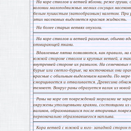
На коре стволов и ветвей яблони, реже груши,
колонии малоподвижных мелких сосущих насеком
белым пушистым (ватообразным) налетом. При 
этих насекомых выделяется красная жидкость.
На более старых ветвях опухоли.
На коре стволов и ветвей различные, обычно в
отмирающей ткани.
Вдавленные пятна появляются, как правило, на 
южной стороне стволов и крупных ветвей, а та
внутренней стороне их развилок. На семечковых 
бурые или светло-бурые, на косточковых они ор
красные с обильным выделением камеди. По мере
сморщивается и отваливается. Древесина обна
темнеет. Вокруг раны образуется валик из новой 
Раны на коре от повреждений морозами не зар
окружены утолщенными краями, состоящими из 
валиков, образовавшихся после вторичных повр
первоначально образовавшегося наплыва.
Кора ветвей с южной и юго- западной сторон 