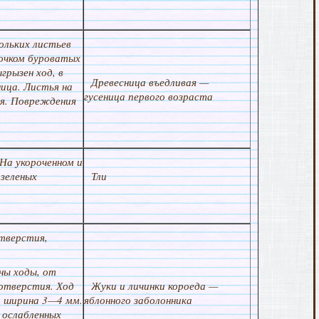
кольких листьев
мочком буроватых
грызен ход, в
Древесница въедливая —
ица. Листья на
гусеница первого возраста
ся. Повреждения
 На укороченном и
 зеленых
Тли
тверстия,
ны ходы, от
отверстия. Ход
Жуки и личинки короеда —
, ширина 3—4 мм.
яблонного заболонника
 ослабленных