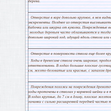
дерева.
Отверстие в коре довольно крупное, в нем видн
экскременты. Позднее из отверстия высовываетс
бабочки или шкурка от куколки. Поврежденные в
молодых деревьев часто обламываются и тогда
довольно широкий ход, идущий вдоль ствола или 
Отверстие в поверхности ствола еще более кру
Ходы в древесине ствола очень широкие, продол
ответвлениями. В ходах большие плоские гусениц
см, желто-беловатые или красные, с запахом дре
Повреждения похожи на повреждения древоточц
ходы проточены в стволах у корневой шейки и в 
В ходах крупные, до 7 см в длину, плоские желт
личинки с сильно расширенной передней частью т