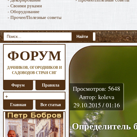
- Своими руками
- Оборудование
- Прочее/Полезные советы
ФОРУМ
ДАЧНИКОВ, ОГОРОДНИКОВ И
САДОВОДОВ СТРАН СНГ
Форум
Правила
Просмотров: 5648
+
Автор: koleva
29.10.2015 / 01:16
Главная
Все статьи
Определитель б