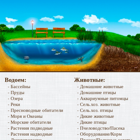
Водоем:
Животные:
- Бассейны
- Домашние животные
- Пруды
- Домашние птицы
- Озера
- Аквариумные питомцы
- Реки
- Сель.хоз. животные
- Пресноводные обитатели
- Сель.хоз. птицы
- Моря и Океаны
- Дикие животные
- Морские обитатели
- Дикие птицы
- Растения подводные
- Пчеловодство/Пасека
- Растения надводные
- Оборудование/Корм
- Декорирование
- Прочее/Полезные советы