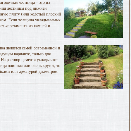
лговечная лестница – это из
ения лестницы под нижней
енную плиту (или колотый плоский
ском. Если толщина укладываемых
ют «постамент» из камней и
ика является самой современной и
дущем варианте, только для
 На раствор цемента укладывают
ица длинная или очень крутая, то
ейками или арматурой диаметром