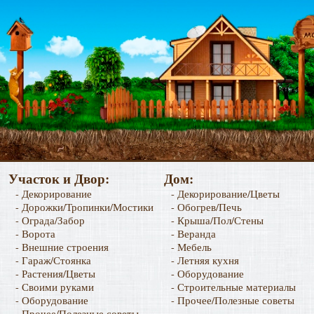
Участок и Двор:
Дом:
- Декорирование
- Декорирование/Цветы
- Дорожки/Тропинки/Мостики
- Обогрев/Печь
- Ограда/Забор
- Крыша/Пол/Стены
- Ворота
- Веранда
- Внешние строения
- Мебель
- Гараж/Стоянка
- Летняя кухня
- Растения/Цветы
- Оборудование
- Своими руками
- Строительные материалы
- Оборудование
- Прочее/Полезные советы
- Прочее/Полезные советы