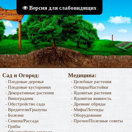
Версия для слабовидящих
Сад и Огород:
Медицина:
- Плодовые деревья
- Целебные растения
- Плодовые кустарники
- Отвары/Настойки
- Декоративные растения
- Ядовитые растения
- Виноградник
- Ядовитая живность
- Обустройство сада
- Древние обряды
- Вредители/Грызуны
- Мифы/Легенды
- Болезни
- Оборудование
- Семена/Рассада
- Прочее/Полезные советы
- Грибы
- Обустройство огорода