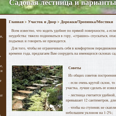
Садовая лестница и варианты
Главная
>
Участок и Двор
>
Дорожки/Тропинка/Мостики
Всем известно, что ходить удобнее по прямой поверхности, а есл
неудобства: тяжело подниматься в гору, «страшно» спускаться, опа
и,
подъемах и говорить не приходится.
Для того, чтобы не ограничивать себя в комфортном передвижении
времени года, предлагаем Вам соорудить на имеющихся склонах сад
»
е,
Советы
 и
Из общих советов построения
е
- если очень крутой склон, то
участка, лучше сделать ее извил
- лестница считается удобной,
от
превышает 12 сантиметров, дли
- чтобы на ступенях не скапли
небольшим уклоном на 1-2%;
,