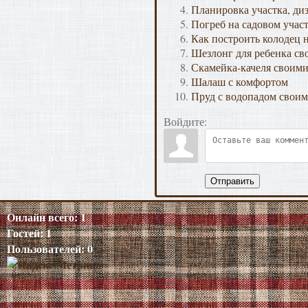
Планировка участка, ди
Погреб на садовом участ
Как построить колодец н
Шезлонг для ребенка св
Скамейка-качеля своим
Шалаш с комфортом
Пруд с водопадом свои
Войдите:
Отправить
Онлайн всего:
1
Гостей:
1
Пользователей:
0