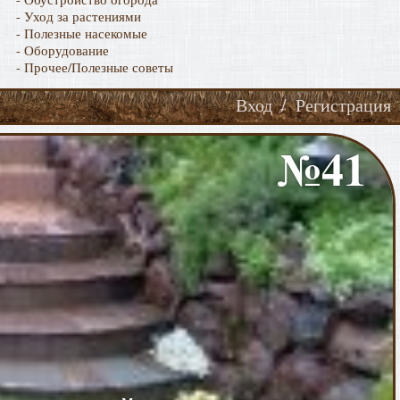
- Уход за растениями
- Полезные насекомые
- Оборудование
- Прочее/Полезные советы
Вход
/
Регистрация
№41