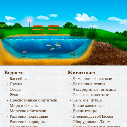
Водоем:
Животные:
- Бассейны
- Домашние животные
- Пруды
- Домашние птицы
- Озера
- Аквариумные питомцы
- Реки
- Сель.хоз. животные
- Пресноводные обитатели
- Сель.хоз. птицы
- Моря и Океаны
- Дикие животные
- Морские обитатели
- Дикие птицы
- Растения подводные
- Пчеловодство/Пасека
- Растения надводные
- Оборудование/Корм
- Декорирование
- Прочее/Полезные советы