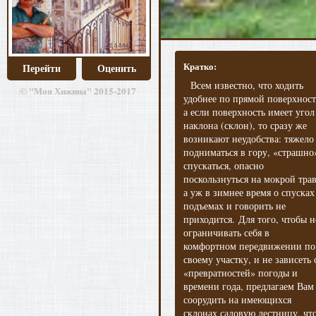
Кратко:
Перейти
Оценить
Всем известно, что ходить
© "Моя Хижина" 2015-2017
удобнее по прямой поверхност
а если поверхность имеет угол
наклона (склон), то сразу же
возникают неудобства: тяжело
подниматься в гору, «страшно
спускаться, опасно
поскользнуться на мокрой трав
а уж в зимнее время о спусках
подъемах и говорить не
приходится. Для того, чтобы н
ограничивать себя в
комфортном передвижении по
своему участку, и не зависеть 
«превратностей» погоды и
времени года, предлагаем Вам
соорудить на имеющихся
склонах садовую лестницу, что