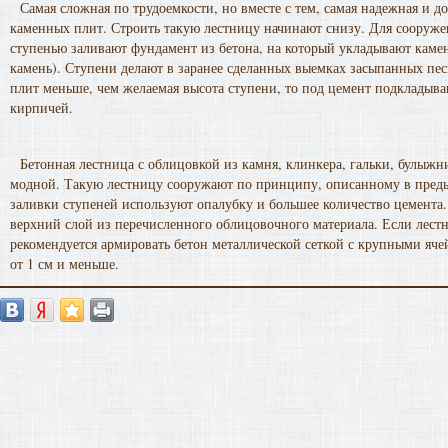
Самая сложная по трудоемкости, но вместе с тем, самая надежная и до
каменных плит. Строить такую лестницу начинают снизу. Для сооруж
ступенью заливают фундамент из бетона, на который укладывают кам
камень). Ступени делают в заранее сделанных выемках засыпанных пе
плит меньше, чем желаемая высота ступени, то под цемент подкладыва
кирпичей.
Бетонная лестница с облицовкой из камня, клинкера, гальки, булыжн
модной. Такую лестницу сооружают по принципу, описанному в преды
заливки ступеней используют опалубку и большее количество цемента.
верхний слой из перечисленного облицовочного материала. Если лестн
рекомендуется армировать бетон металлической сеткой с крупными яч
от 1 см и меньше.