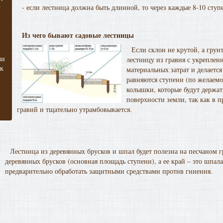
у
- если лестница должна быть длинной, то через каждые 8-10 ступ
Из чего бывают садовые лестницы
Если склон не крутой, а грунт
ли
лестницу из гравия с укреплен
ск
материальных затрат и делается
равняются ступени (по желаем
колышки, которые будут держа
поверхности земли, так как в п
гравий и тщательно утрамбовывается.
Лестница из деревянных брусков и шпал будет полезна на песчаном г
деревянных брусков (основная площадь ступени), а ее край – это шпала
предварительно обработать защитными средствами против гниения.