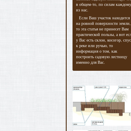
в общем-то, по силам каждом
из нас.
Если Ваш участок находится
на ровной поверхности земли,
то эта статья не принесет Вам
практической пользы, а вот ес
у Вас есть склон, косогор, спу
к реке или ручью, то
информация о том, как
построить садовую лестницу
именно для Вас.