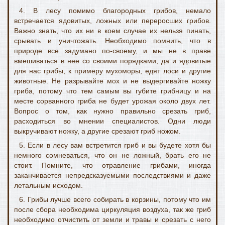
4. В лесу помимо благородных грибов, немало
встречается ядовитых, ложных или переросших грибов.
Важно знать, что их ни в коем случае их нельзя пинать,
срывать и уничтожать. Необходимо помнить, что в
природе все задумано по-своему, и мы не в праве
вмешиваться в нее со своими порядками, да и ядовитые
для нас грибы, к примеру мухоморы, едят лоси и другие
животные. Не разрывайте мох и не выдергивайте ножку
гриба, потому что тем самым вы губите грибницу и на
месте сорванного гриба не будет урожая около двух лет.
Вопрос о том, как нужно правильно срезать гриб,
расходиться во мнении специалистов. Одни люди
выкручивают ножку, а другие срезают гриб ножом.
5. Если в лесу вам встретится гриб и вы будете хотя бы
немного сомневаться, что он не ложный, брать его не
стоит. Помните, что отравление грибами, иногда
заканчивается непредсказуемыми последствиями и даже
летальным исходом.
6. Грибы лучше всего собирать в корзины, потому что им
после сбора необходима циркуляция воздуха, так же гриб
необходимо отчистить от земли и травы и срезать с него