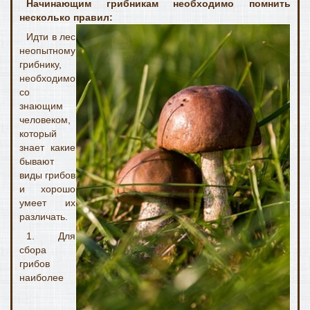
Начинающим грибникам необходимо помнить
несколько правил:
Идти в лес
неопытному
грибнику,
необходимо
со
знающим
человеком,
который
знает какие
бывают
виды грибов
и хорошо
умеет их
различать.
1. Для
сбора
грибов
наиболее