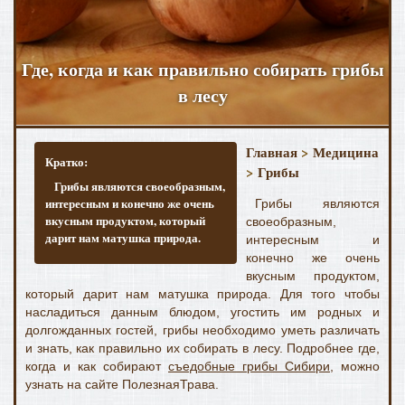
Где, когда и как правильно собирать грибы
в лесу
Главная
>
Медицина
Кратко:
>
Грибы
Грибы являются своеобразным,
интересным и конечно же очень
Грибы являются
вкусным продуктом, который
своеобразным,
дарит нам матушка природа.
интересным и
конечно же очень
вкусным продуктом,
который дарит нам матушка природа. Для того чтобы
насладиться данным блюдом, угостить им родных и
долгожданных гостей, грибы необходимо уметь различать
и знать, как правильно их собирать в лесу. Подробнее где,
когда и как собирают
съедобные грибы Сибири
, можно
узнать на сайте ПолезнаяТрава.